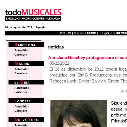
06 de agosto de 2026 |
Agenda
CINE-TV |
CD-DVD-LIBROS |
ELL@S |
ENTREVIST
noticias
Actualidad
Cartelera
Annalene Beechey protagonizará el conc
05/11/2012
El 16 de diciembre de 2012 tendrá luga
Actualidad
Cartelera
producido por SimG Productions que cont
Rebecca Lock, Simon Bailey y Simon Th
Actualidad
Cartelera
Siguien
Actualidad
desde l
Cartelera
próximo 
Friends!
Actualidad