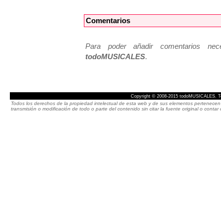
Comentarios
Para poder añadir comentarios neces
todoMUSICALES
.
Copyright © 2008-2015 todoMUSICALES. To
Todos los derechos de la propiedad intelectual de esta web y de sus elementos pertenecen 
transmisión o modificación de todo o parte del contenido sin citar la fuente original o cont