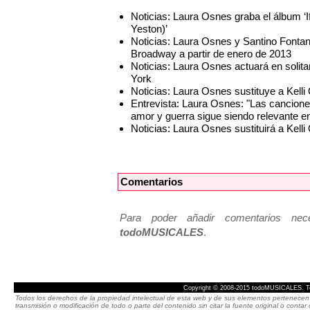
Noticias: Laura Osnes graba el álbum ‘I
Yeston)’
Noticias: Laura Osnes y Santino Font
Broadway a partir de enero de 2013
Noticias: Laura Osnes actuará en solita
York
Noticias: Laura Osnes sustituye a Kell
Entrevista: Laura Osnes: "Las cancion
amor y guerra sigue siendo relevante en
Noticias: Laura Osnes sustituirá a Ke
Comentarios
Para poder añadir comentarios neces
todoMUSICALES
.
Copyright © 2008-2015 todoMUSICALES. To
Todos los derechos de la propiedad intelectual de esta web y de sus elementos pertenecen 
transmisión o modificación de todo o parte del contenido sin citar la fuente original o cont