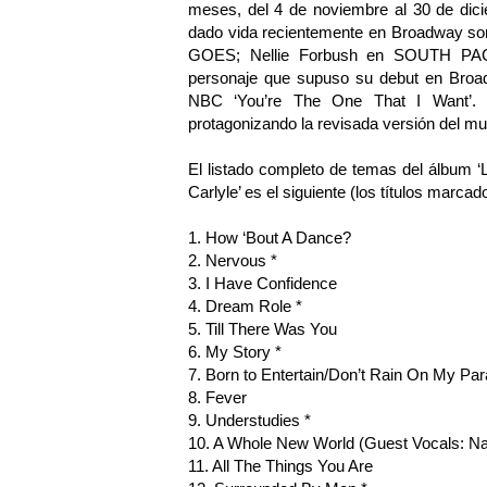
meses, del 4 de noviembre al 30 de dici
dado vida recientemente en Broadway so
GOES; Nellie Forbush en SOUTH PAC
personaje que supuso su debut en Broad
NBC ‘You’re The One That I Want’. 
protagonizando la revisada versión del
El listado completo de temas del álbum 
Carlyle’ es el siguiente (los títulos marc
1. How ‘Bout A Dance?
2. Nervous *
3. I Have Confidence
4. Dream Role *
5. Till There Was You
6. My Story *
7. Born to Entertain/Don’t Rain On My Pa
8. Fever
9. Understudies *
10. A Whole New World (Guest Vocals: N
11. All The Things You Are