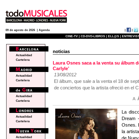
|
|
09 de agosto de 2026 |
Agenda
CINE-TV |
CD-DVD-LIBROS |
ELL@S |
ENTREVIST
noticias
Actualidad
Cartelera
Laura Osnes saca a la venta su álbum de
Carlyle’
13/08/2012
Actualidad
El álbum, que sale a la venta el 18 de sep
Cartelera
de conciertos que la artista ofreció en el
Actualidad
Cartelera
La disc
Actualidad
Dream -
Cartelera
Osnes. E
la artis
de Nueva
Actualidad