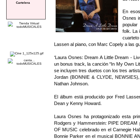
Cartelera
En esos 
Osnes in
popular
folk. La
cuartet
Lassen al piano, con Marc Copely a las guit
‘Laura Osnes: Dream A Little Dream - Li
un bonus track, la canción “In My Own L
se incluyen tres duetos con los tres artis
Jordan (BONNIE & CLYDE, NEWSIES),
Nathan Johnson.
El álbum está producido por Fred Lasse
Dean y Kenny Howard.
Laura Osnes ha protagonizado esta pri
Rodgers y Hammerstein: PIPE DREAM pa
OF MUSIC celebrado en el Carnegie Hall
Bonnie Parker en el musical BONNIE A