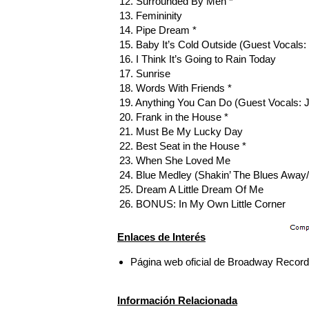
12. Surrounded By Men *
13. Femininity
14. Pipe Dream *
15. Baby It’s Cold Outside (Guest Vocals
16. I Think It’s Going to Rain Today
17. Sunrise
18. Words With Friends *
19. Anything You Can Do (Guest Vocals: 
20. Frank in the House *
21. Must Be My Lucky Day
22. Best Seat in the House *
23. When She Loved Me
24. Blue Medley (Shakin’ The Blues Away/
25. Dream A Little Dream Of Me
26. BONUS: In My Own Little Corner
Enlaces de Interés
Página web oficial de Broadway Recor
Información Relacionada