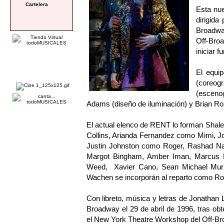
Cartelera
Esta nu
dirigida
Broadwa
Off-Bro
iniciar f
El equi
(coreogr
(esceno
Adams (diseño de iluminación) y Brian Ro
El actual elenco de RENT lo forman Shal
Collins, Arianda Fernandez como Mimi, 
Justin Johnston como Roger, Rashad Na
Margot Bingham, Amber Iman, Marcus P
Weed, Xavier Cano, Sean Michael Murr
Wachen se incorporán al reparto como Roge
Con libreto, música y letras de Jonathan
Broadway el 29 de abril de 1996, tras obt
el New York Theatre Workshop del Off-Bro