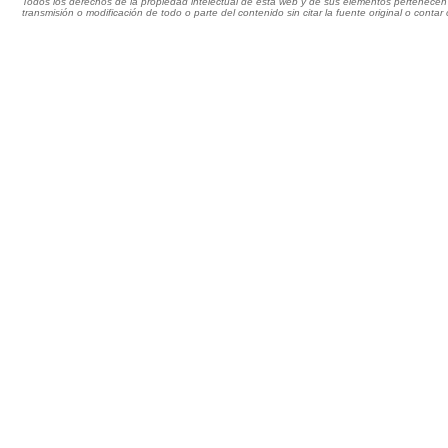
Todos los derechos de la propiedad intelectual de esta web y de sus elementos pertenecen 
transmisión o modificación de todo o parte del contenido sin citar la fuente original o cont