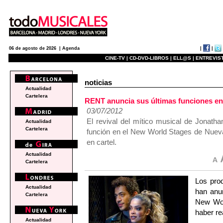
|
|
06 de agosto de 2026 |
Agenda
CINE-TV |
CD-DVD-LIBROS |
ELL@S |
ENTREVIST
noticias
Actualidad
Cartelera
RENT anuncia sus últimas funciones en
03/07/2012
El revival del mítico musical de Jonathan
Actualidad
Cartelera
función en el New World Stages de Nueva
en cartel.
Actualidad
Cartelera
Los pro
Actualidad
han anun
Cartelera
New Wor
haber re
Actualidad