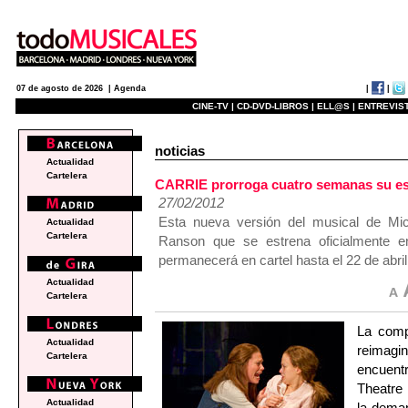
|
|
07 de agosto de 2026 |
Agenda
CINE-TV |
CD-DVD-LIBROS |
ELL@S |
ENTREVIST
noticias
Actualidad
Cartelera
CARRIE prorroga cuatro semanas su es
27/02/2012
Esta nueva versión del musical de Mi
Actualidad
Cartelera
Ranson que se estrena oficialmente e
permanecerá en cartel hasta el 22 de abri
Actualidad
Cartelera
La comp
Actualidad
reimag
Cartelera
encuent
Theatre 
Actualidad
la dema