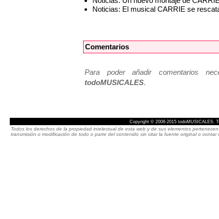
Noticias: Un nuevo montaje de CARRIE 
Noticias: El musical CARRIE se resca
Comentarios
Para poder añadir comentarios neces
todoMUSICALES
.
Copyright © 2008-2015 todoMUSICALES. To
Todos los derechos de la propiedad intelectual de esta web y de sus elementos pertenecen 
transmisión o modificación de todo o parte del contenido sin citar la fuente original o cont