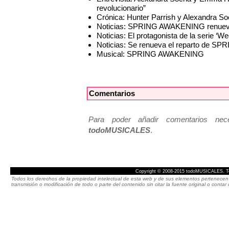
revolucionario”
Crónica: Hunter Parrish y Alexandr
Noticias: SPRING AWAKENING renueva 
Noticias: El protagonista de la seri
Noticias: Se renueva el reparto de
Musical: SPRING AWAKENING
Comentarios
Para poder añadir comentarios neces
todoMUSICALES
.
Copyright © 2008-2015 todoMUSICALES. To
Todos los derechos de la propiedad intelectual de esta web y de sus elementos pertenecen 
transmisión o modificación de todo o parte del contenido sin citar la fuente original o cont