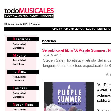
06 de agosto de 2026 |
Agenda
CINE-TV |
CD-DVD-LIBROS |
ELL@S |
ENTREVIST
noticias
Actualidad
Cartelera
Se publica el libro ‘A Purple Summer:
25/01/2012
Steven Sater, libretista y letrista del mu
Actualidad
Cartelera
lenguaje de este exitoso espectáculo de 
Actualidad
Cartelera
‘A Pur
AWAKENI
Actualidad
aclamad
Cartelera
saldrá a
Actualidad
Steven S