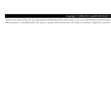
Copyright © 2008-2015 todoMUSICALES. To
Todos los derechos de la propiedad intelectual de esta web y de sus elementos pertenecen 
transmisión o modificación de todo o parte del contenido sin citar la fuente original o cont