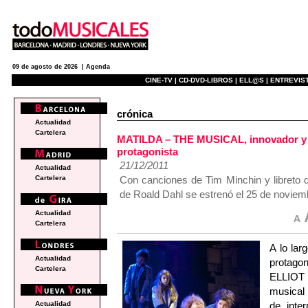
09 de agosto de 2026 |
Agenda
CINE-TV |
CD-DVD-LIBROS |
ELL@S |
ENTREVIST
crónica
Actualidad
Cartelera
MATILDA – THE MUSICAL, innovador y 
protagonista
21/12/2011
Actualidad
Con canciones de Tim Minchin y libreto 
Cartelera
de Roald Dahl se estrenó el 25 de noviem
Actualidad
Cartelera
A lo lar
Actualidad
protago
Cartelera
ELLIOT 
musical
de inte
Actualidad