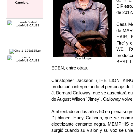
Cartelera
DiPietro
de 2012
Cass Mo
de MAR
HAIR, 
Fire’ y
WE RO
producc
BEST L
EDEN, entre otras.
Christopher Jackson (THE LION KING
producción interpretando el personaje de 
J. Bernard Calloway, que se ausentará dur
de August Wilson ´Jitney´. Calloway volv
Ambientado en los años 50 en plena segre
Dj blanco, Huey Calhoun, que se enamor
electrizante cantante negra. MEMPHIS es 
surgió cuando su visión y su voz se uni