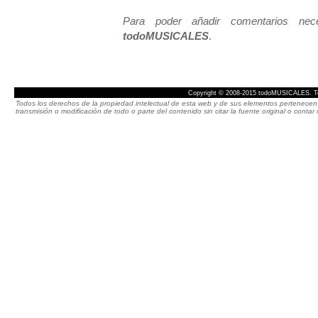
Para poder añadir comentarios neces
todoMUSICALES
.
Copyright © 2008-2015 todoMUSICALES. To
Todos los derechos de la propiedad intelectual de esta web y de sus elementos pertenecen 
transmisión o modificación de todo o parte del contenido sin citar la fuente original o cont