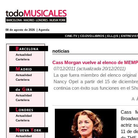
08 de agosto de 2026 |
Agenda
CINE-TV |
CD-DVD-LIBROS |
ELL@S |
ENTREVIST
noticias
Actualidad
Cartelera
Cass Morgan vuelve al elenco de ME
07/12/2011 (actualizada 20/12/2011)
La que fuera miembro del elenco origina
Actualidad
Cartelera
Nancy Opel a partir del 15 de diciembr
continúa con éxito sus funciones en el S
Actualidad
Cartelera
Cass M
Actualidad
Broadwa
Cartelera
actriz s
11 de di
Actualidad
de THE 