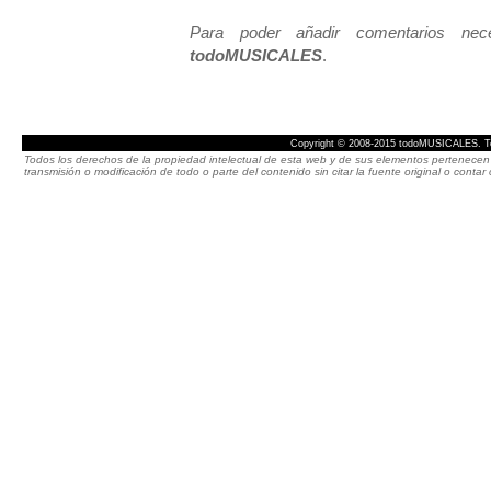
Para poder añadir comentarios neces
todoMUSICALES
.
Copyright © 2008-2015 todoMUSICALES. To
Todos los derechos de la propiedad intelectual de esta web y de sus elementos pertenecen 
transmisión o modificación de todo o parte del contenido sin citar la fuente original o cont