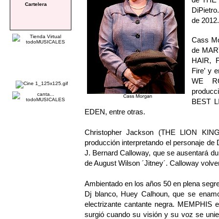
Cartelera
DiPietro
de 2012
Cass Mo
de MAR
HAIR, 
Fire’ y
WE RO
producc
BEST L
EDEN, entre otras.
Christopher Jackson (THE LION KING
producción interpretando el personaje de 
J. Bernard Calloway, que se ausentará dur
de August Wilson ´Jitney´. Calloway volv
Ambientado en los años 50 en plena segre
Dj blanco, Huey Calhoun, que se enamor
electrizante cantante negra. MEMPHIS es 
surgió cuando su visión y su voz se uni