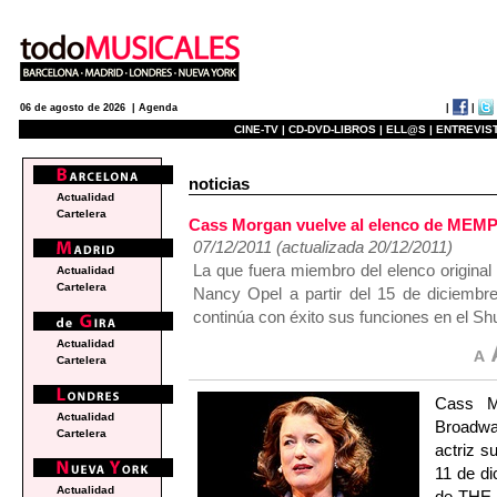
|
|
06 de agosto de 2026 |
Agenda
CINE-TV |
CD-DVD-LIBROS |
ELL@S |
ENTREVIST
noticias
Actualidad
Cartelera
Cass Morgan vuelve al elenco de ME
07/12/2011 (actualizada 20/12/2011)
La que fuera miembro del elenco origina
Actualidad
Cartelera
Nancy Opel a partir del 15 de diciembr
continúa con éxito sus funciones en el S
Actualidad
Cartelera
Cass M
Actualidad
Broadwa
Cartelera
actriz s
11 de di
Actualidad
de THE 