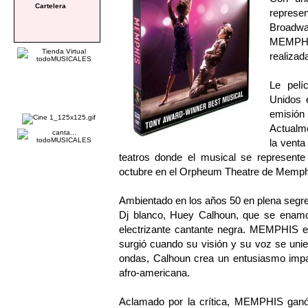
Cartelera
represe
Broadwa
MEMPHIS
realizad
Le pelí
Unidos e
emisión
Actualm
la venta
teatros donde el musical se represente 
octubre en el Orpheum Theatre de Memph
Ambientado en los años 50 en plena segre
Dj blanco, Huey Calhoun, que se enamor
electrizante cantante negra. MEMPHIS es 
surgió cuando su visión y su voz se uni
ondas, Calhoun crea un entusiasmo impar
afro-americana.
Aclamado por la crítica, MEMPHIS ganó