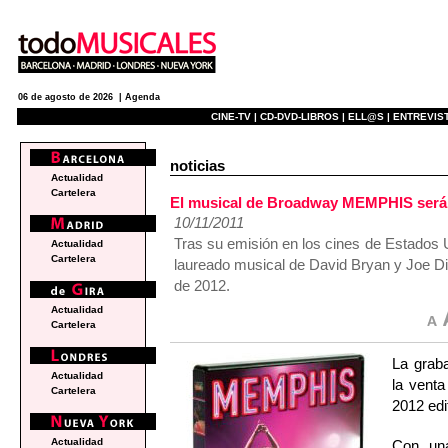
06 de agosto de 2026 |
Agenda
CINE-TV |
CD-DVD-LIBROS |
ELL@S |
ENTREVIST
noticias
Actualidad
Cartelera
El musical de Broadway MEMPHIS será 
10/11/2011
Tras su emisión en los cines de Estados Un
Actualidad
Cartelera
laureado musical de David Bryan y Joe DiPi
de 2012.
Actualidad
Cartelera
La graba
Actualidad
la venta
Cartelera
2012 edi
Actualidad
Con una