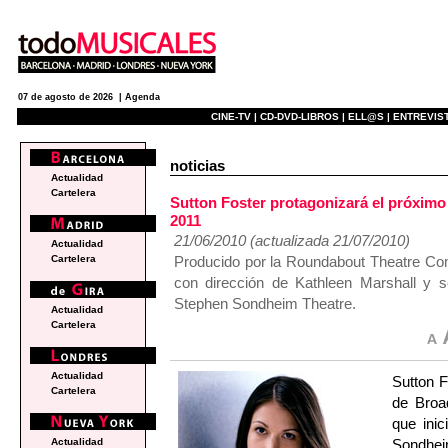
07 de agosto de 2026 |
Agenda
CINE-TV |
CD-DVD-LIBROS |
ELL@S |
ENTREVIST
noticias
Actualidad
Cartelera
Sutton Foster protagonizará el próxi
2011
21/06/2010 (actualizada 21/07/2010)
Actualidad
Producido por la Roundabout Theatre Com
Cartelera
con dirección de Kathleen Marshall y se
Stephen Sondheim Theatre.
Actualidad
Cartelera
Actualidad
Sutton F
Cartelera
de Bro
que ini
Sondheim
Actualidad