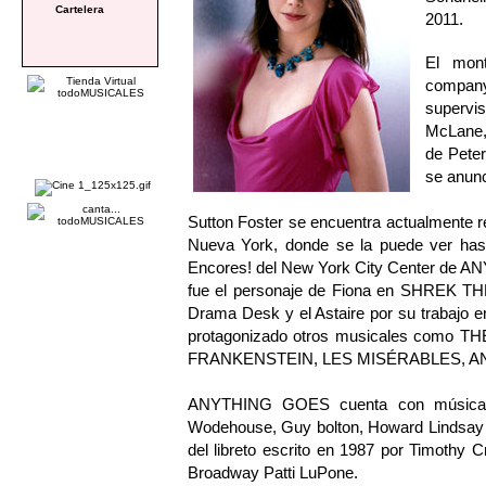
Cartelera
2011.
El mont
company
supervi
McLane, 
de Peter
se anun
Sutton Foster se encuentra actualmente re
Nueva York, donde se la puede ver hasta
Encores! del New York City Center de 
fue el personaje de Fiona en SHREK THE
Drama Desk y el Astaire por su trab
protagonizado otros musicales co
FRANKENSTEIN, LES MISÉRABLES, A
ANYTHING GOES cuenta con música y l
Wodehouse, Guy bolton, Howard Lindsay y
del libreto escrito en 1987 por Timothy
Broadway Patti LuPone.