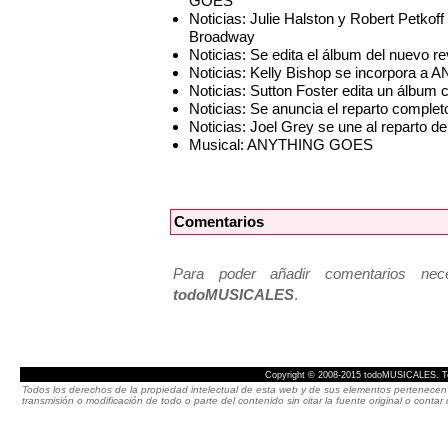
GOES
Noticias: Julie Halston y Robert Petk
Broadway
Noticias: Se edita el álbum del nuev
Noticias: Kelly Bishop se incorpora
Noticias: Sutton Foster edita un álbum 
Noticias: Se anuncia el reparto com
Noticias: Joel Grey se une al repar
Musical: ANYTHING GOES
Comentarios
Para poder añadir comentarios neces
todoMUSICALES
.
Copyright © 2008-2015 todoMUSICALES. To
Todos los derechos de la propiedad intelectual de esta web y de sus elementos pertenecen 
transmisión o modificación de todo o parte del contenido sin citar la fuente original o cont