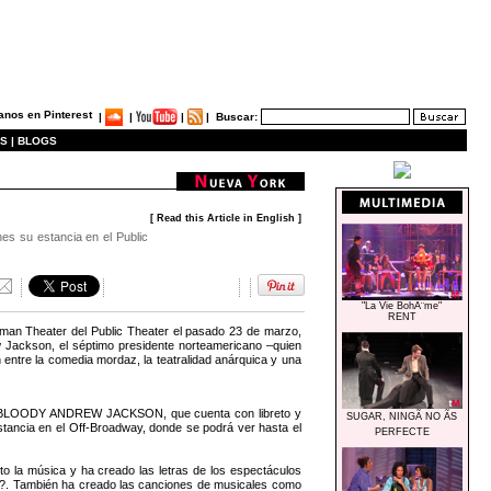
|
|
|
|
Buscar:
S |
BLOGS
[ Read this Article in English ]
es su estancia en el Public
"La Vie BohÃ¨me"
RENT
n Theater del Public Theater el pasado 23 de marzo,
ew Jackson, el séptimo presidente norteamericano –quien
 entre la comedia mordaz, la teatralidad anárquica y una
ODY BLOODY ANDREW JACKSON, que cuenta con libreto y
SUGAR, NINGÃ NO ÃS
estancia en el Off-Broadway, donde se podrá ver hasta el
PERFECTE
o la música y ha creado las letras de los espectáculos
mbién ha creado las canciones de musicales como