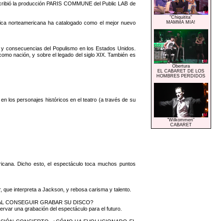
bió la producción PARIS COMMUNE del Public LAB de
"Chiquitita"
a norteamericana ha catalogado como el mejor nuevo
MAMMA MIA!
s y consecuencias del Populismo en los Estados Unidos.
como nación, y sobre el legado del siglo XIX. También es
Obertura
EL CABARET DE LOS
HOMBRES PERDIDOS
 los personajes históricos en el teatro (a través de su
"Wilkommen"
CABARET
ricana. Dicho esto, el espectáculo toca muchos puntos
 que interpreta a Jackson, y rebosa carisma y talento.
AL CONSEGUIR GRABAR SU DISCO?
rvar una grabación del espectáculo para el futuro.