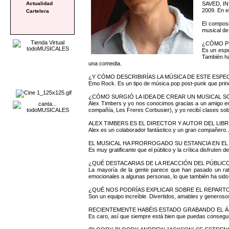
SAVED, IN
Actualidad
2009. En e
Cartelera
El compos
musical de
¿CÓMO P
Es un espe
También ha
una comedia.
¿Y CÓMO DESCRIBIRÍAS LA MÚSICA DE ESTE ESP
Emo Rock. Es un tipo de música pop post-punk que princ
¿CÓMO SURGIÓ LA IDEA DE CREAR UN MUSICAL 
Alex Timbers y yo nos conocimos gracias a un amigo en 
compañía, Les Freres Corbusier), y yo recibí clases so
ALEX TIMBERS ES EL DIRECTOR Y AUTOR DEL LIB
Alex es un colaborador fantástico y un gran compañero. 
EL MUSICAL HA PRORROGADO SU ESTANCIA EN EL 
Es muy gratificante que el público y la crítica disfruten d
¿QUÉ DESTACARIAS DE LA REACCIÓN DEL PÚBLIC
La mayoría de la gente parece que han pasado un rato
emocionales a algunas personas, lo que también ha sido 
¿QUÉ NOS PODRÍAS EXPLICAR SOBRE EL REPART
Son un equipo increíble. Divertidos, amables y generos
RECIENTEMENTE HABÉIS ESTADO GRABANDO EL Á
Es caro, así que siempre está bien que puedas consegui