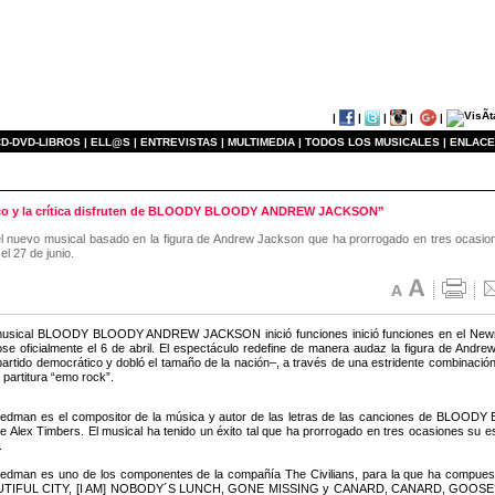
|
|
|
|
|
D-DVD-LIBROS |
ELL@S |
ENTREVISTAS |
MULTIMEDIA |
TODOS LOS MUSICALES |
ENLACE
blico y la crítica disfruten de BLOODY BLOODY ANDREW JACKSON”
l nuevo musical basado en la figura de Andrew Jackson que ha prorrogado en tres ocasion
l 27 de junio.
musical BLOODY BLOODY ANDREW JACKSON inició funciones inició funciones en el Newma
se oficialmente el 6 de abril. El espectáculo redefine de manera audaz la figura de Andr
 partido democrático y dobló el tamaño de la nación–, a través de una estridente combinación
 partitura “emo rock”.
riedman es el compositor de la música y autor de las letras de las canciones de BLO
de Alex Timbers. El musical ha tenido un éxito tal que ha prorrogado en tres ocasiones su 
.
iedman es uno de los componentes de la compañía The Civilians, para la que ha compuest
TIFUL CITY, [I AM] NOBODY´S LUNCH, GONE MISSING y CANARD, CANARD, GOOSE?. Ta