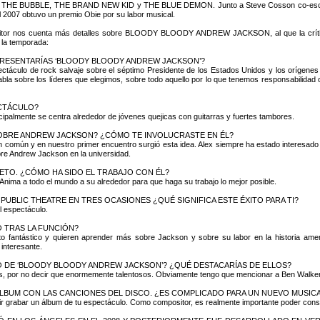
 THE BUBBLE, THE BRAND NEW KID y THE BLUE DEMON. Junto a Steve Cosson co-escri
l 2007 obtuvo un premio Obie por su labor musical.
itor nos cuenta más detalles sobre BLOODY BLOODY ANDREW JACKSON, al que la crític
 la temporada:
RESENTARÍAS ‘BLOODY BLOODY ANDREW JACKSON’?
ctáculo de rock salvaje sobre el séptimo Presidente de los Estados Unidos y los orígene
bla sobre los líderes que elegimos, sobre todo aquello por lo que tenemos responsabilidad 
ECTÁCULO?
ipalmente se centra alrededor de jóvenes quejicas con guitarras y fuertes tambores.
SOBRE ANDREW JACKSON? ¿CÓMO TE INVOLUCRASTE EN ÉL?
común y en nuestro primer encuentro surgió esta idea. Alex siempre ha estado interesado en
bre Andrew Jackson en la universidad.
RETO. ¿CÓMO HA SIDO EL TRABAJO CON ÉL?
Anima a todo el mundo a su alrededor para que haga su trabajo lo mejor posible.
PUBLIC THEATRE EN TRES OCASIONES ¿QUÉ SIGNIFICA ESTE ÉXITO PARA TI?
el espectáculo.
O TRAS LA FUNCIÓN?
 fantástico y quieren aprender más sobre Jackson y sobre su labor en la historia ame
interesante.
O DE ‘BLOODY BLOODY ANDREW JACKSON’? ¿QUÉ DESTACARÍAS DE ELLOS?
os, por no decir que enormemente talentosos. Obviamente tengo que mencionar a Ben Walker,
LBUM CON LAS CANCIONES DEL DISCO. ¿ES COMPLICADO PARA UN NUEVO MUSIC
r grabar un álbum de tu espectáculo. Como compositor, es realmente importante poder conse