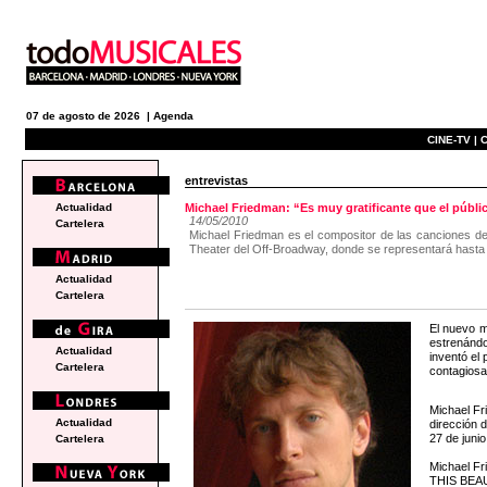
07 de agosto de 2026 |
Agenda
CINE-TV |
C
entrevistas
Actualidad
Michael Friedman: “Es muy gratificante que el pú
14/05/2010
Cartelera
Michael Friedman es el compositor de las canciones de
Theater del Off-Broadway, donde se representará hasta e
Actualidad
Cartelera
El nuevo 
estrenándo
Actualidad
inventó el
Cartelera
contagiosa
Michael F
Actualidad
dirección 
27 de junio
Cartelera
Michael Fr
THIS BEAU