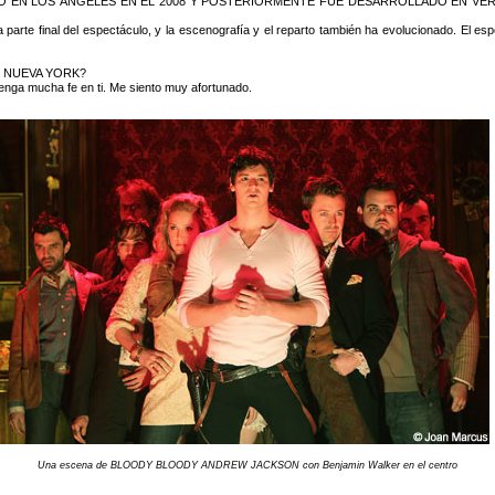
Ó EN LOS ÁNGELES EN EL 2008 Y POSTERIORMENTE FUE DESARROLLADO EN VE
arte final del espectáculo, y la escenografía y el reparto también ha evolucionado. El es
 NUEVA YORK?
nga mucha fe en ti. Me siento muy afortunado.
Una escena de BLOODY BLOODY ANDREW JACKSON con Benjamin Walker en el centro