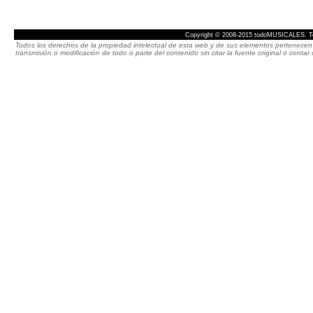
Copyright © 2008-2015 todoMUSICALES. To
Todos los derechos de la propiedad intelectual de esta web y de sus elementos pertenecen 
transmisión o modificación de todo o parte del contenido sin citar la fuente original o cont