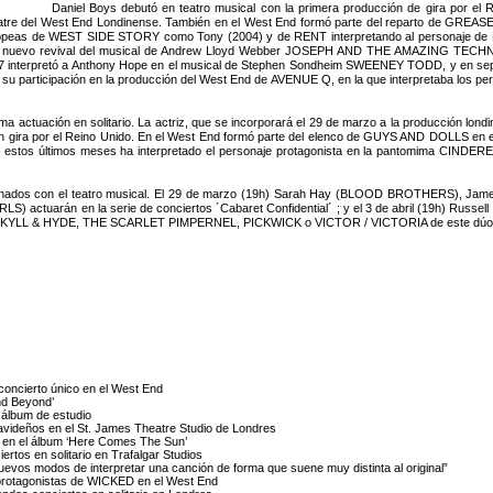
Daniel Boys debutó en teatro musical con la primera producción de gira por el
atre del West End Londinense. También en el West End formó parte del reparto de GREASE e
ropeas de WEST SIDE STORY como Tony (2004) y de RENT interpretando al personaje de Mar
a del nuevo revival del musical de Andrew Lloyd Webber JOSEPH AND THE AMAZING TE
 2007 interpretó a Anthony Hope en el musical de Stephen Sondheim SWEENEY TODD, y en sept
 participación en la producción del West End de AVENUE Q, en la que interpretaba los pers
ima actuación en solitario. La actriz, que se incorporará el 29 de marzo a la producción l
 gira por el Reino Unido. En el West End formó parte del elenco de GUYS AND DOLLS en el P
te estos últimos meses ha interpretado el personaje protagonista en la pantomima CINDERE
lacionados con el teatro musical. El 29 de marzo (19h) Sarah Hay (BLOOD BROTHERS)
ctuarán en la serie de conciertos ´Cabaret Confidential´ ; y el 3 de abril (19h) Russell 
o JEKYLL & HYDE, THE SCARLET PIMPERNEL, PICKWICK o VICTOR / VICTORIA de este dúo 
 concierto único en el West End
nd Beyond’
r álbum de estudio
avideños en el St. James Theatre Studio de Londres
s en el álbum ‘Here Comes The Sun’
ertos en solitario en Trafalgar Studios
evos modos de interpretar una canción de forma que suene muy distinta al original”
protagonistas de WICKED en el West End