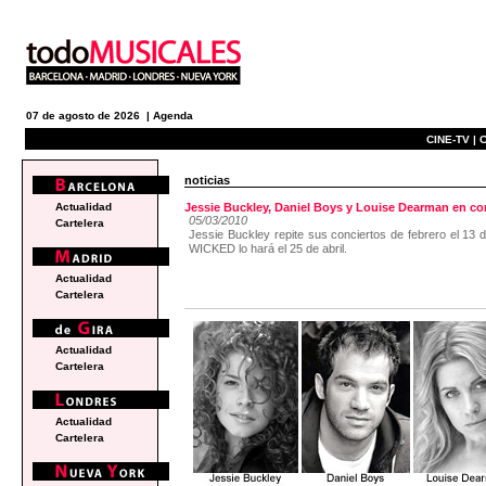
07 de agosto de 2026 |
Agenda
CINE-TV |
C
noticias
Actualidad
Jessie Buckley, Daniel Boys y Louise Dearman en conc
05/03/2010
Cartelera
Jessie Buckley repite sus conciertos de febrero el 13 d
WICKED lo hará el 25 de abril.
Actualidad
Cartelera
Actualidad
Cartelera
Actualidad
Cartelera