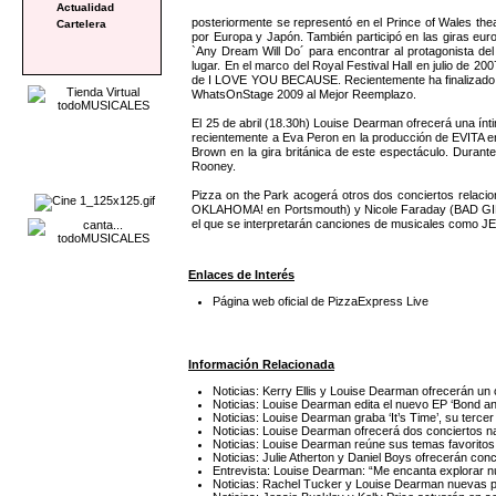
Actualidad
posteriormente se representó en el Prince of Wales the
Cartelera
por Europa y Japón. También participó en las giras eu
`Any Dream Will Do´ para encontrar al protagonist
lugar. En el marco del Royal Festival Hall en julio de
de I LOVE YOU BECAUSE. Recientemente ha finalizado su
WhatsOnStage 2009 al Mejor Reemplazo.
El 25 de abril (18.30h) Louise Dearman ofrecerá una ínt
recientemente a Eva Peron en la producción de EVITA en
Brown en la gira británica de este espectáculo. Duran
Rooney.
Pizza on the Park acogerá otros dos conciertos re
OKLAHOMA! en Portsmouth) y Nicole Faraday (BAD GIRLS) a
el que se interpretarán canciones de musicales com
Enlaces de Interés
Página web oficial de PizzaExpress Live
Información Relacionada
Noticias: Kerry Ellis y Louise Dearman ofrecerán un
Noticias: Louise Dearman edita el nuevo EP ‘Bond a
Noticias: Louise Dearman graba ‘It’s Time’, su terce
Noticias: Louise Dearman ofrecerá dos conciertos n
Noticias: Louise Dearman reúne sus temas favorito
Noticias: Julie Atherton y Daniel Boys ofrecerán conci
Entrevista: Louise Dearman: “Me encanta explorar nu
Noticias: Rachel Tucker y Louise Dearman nuevas 