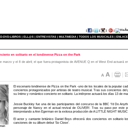
|
|
|
|
|
D-DVD-LIBROS |
ELL@S |
ENTREVISTAS |
MULTIMEDIA |
TODOS LOS MUSICALES |
ENLACE
ierto en solitario en el londinense Pizza on the Park
e marzo y el 8 de abril; el que fuera protagonista de AVENUE Q en el West End actuará en so
El escenario londinense de Pizza on the Park -uno de los locales de la popular c
conciertos protagonizados por artistas de teatro musical. Tras sus conciertos de
su íntimo y romántico concierto en solitario. La intérpree actuará los días 13 de mar
Jessie Buckley fue una de las participantes del concurso de la BBC ‘I’d Do Anythi
personaje de Nancy en el actual revival de OLIVER!. Tras su paso por este 
interpretando a Ann Egerman en la exitosa producción de A LITTLE NIGHT MUSIC d
El actor y cantante británico Daniel Boys ofrecerá dos conciertos en solitario lo
canciones de su álbum debut ‘So Close’.