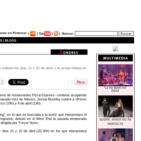
|
|
|
|
Buscar:
S |
BLOGS
litario los días 21 y 22 de abril; y la actual Glinda en
"La Vie BohÃ¨me"
RENT
adena de restaurantes Pizza Express- continúa acogiendo
l pasado mes de febrero, Jessie Buckley vuelve a ofrecer
zo (19h) y 8 de abril (19h).
ng’, en el que se buscaba a la actriz que interpretara el
programa, debutó en el West End la pasada temporada
SUGAR, NINGÃ NO ÃS
irigida por Trevor Nunn.
PERFECTE
s días 21 y 22 de abril (20.30h) en los que interpretará