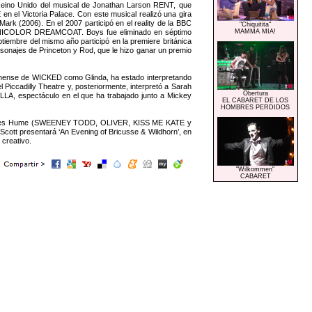
 Reino Unido del musical de Jonathan Larson RENT, que
n el Victoria Palace. Con este musical realizó una gira
k (2006). En el 2007 participó en el reality de la BBC
"Chiquitita"
CHNICOLOR DREAMCOAT. Boys fue eliminado en séptimo
MAMMA MIA!
iembre del mismo año participó en la premiere británica
onajes de Princeton y Rod, que le hizo ganar un premio
ondinense de WICKED como Glinda, ha estado interpretando
iccadilly Theatre y, posteriormente, interpretó a Sarah
Obertura
LLA, espectáculo en el que ha trabajado junto a Mickey
EL CABARET DE LOS
HOMBRES PERDIDOS
, James Hume (SWEENEY TODD, OLIVER, KISS ME KATE y
Scott presentará ‘An Evening of Bricusse & Wildhorn’, en
creativo.
"Wilkommen"
CABARET