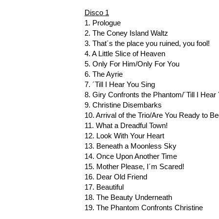
Disco 1
1. Prologue
2. The Coney Island Waltz
3. That´s the place you ruined, you fool!
4. A Little Slice of Heaven
5. Only For Him/Only For You
6. The Ayrie
7. ´Till I Hear You Sing
8. Giry Confronts the Phantom/´Till I Hear
9. Christine Disembarks
10. Arrival of the Trio/Are You Ready to B
11. What a Dreadful Town!
12. Look With Your Heart
13. Beneath a Moonless Sky
14. Once Upon Another Time
15. Mother Please, I´m Scared!
16. Dear Old Friend
17. Beautiful
18. The Beauty Underneath
19. The Phantom Confronts Christine