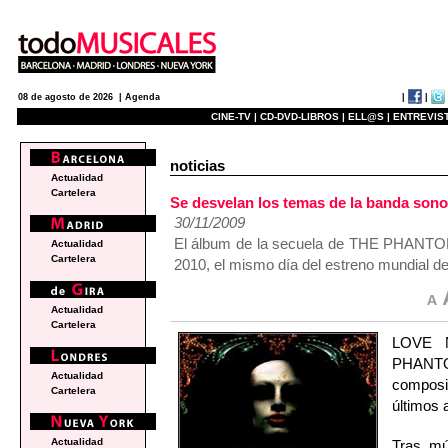
|
|
08 de agosto de 2026 |
Agenda
CINE-TV |
CD-DVD-LIBROS |
ELL@S |
ENTREVIST
noticias
Actualidad
Cartelera
Se desvelan los temas de la banda so
30/11/2009
El álbum de la secuela de THE PHANTO
Actualidad
Cartelera
2010, el mismo día del estreno mundial de
Actualidad
Cartelera
LOVE N
PHANTO
Actualidad
composit
Cartelera
últimos 
Actualidad
Tras mú