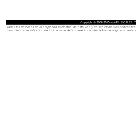
Copyright © 2008-2015 todoMUSICALES. To
Todos los derechos de la propiedad intelectual de esta web y de sus elementos pertenecen 
transmisión o modificación de todo o parte del contenido sin citar la fuente original o cont