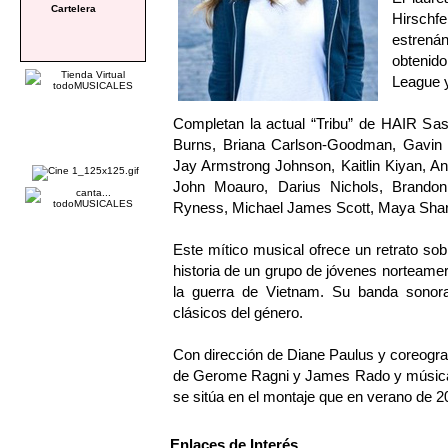
Cartelera
Hirsch
estrená
obtenid
League y
Completan la actual “Tribu” de HAIR Sas
Burns, Briana Carlson-Goodman, Gavin C
Jay Armstrong Johnson, Kaitlin Kiyan, A
John Moauro, Darius Nichols, Brandon
Ryness, Michael James Scott, Maya Shar
Este mítico musical ofrece un retrato s
historia de un grupo de jóvenes norteame
la guerra de Vietnam. Su banda sonor
clásicos del género.
Con dirección de Diane Paulus y coreograf
de Gerome Ragni y James Rado y música d
se sitúa en el montaje que en verano de 2
Enlaces de Interés