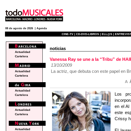
08 de agosto de 2026 |
Agenda
CINE-TV |
CD-DVD-LIBROS |
ELL@S |
ENTREVIST
noticias
Actualidad
Cartelera
Vanessa Ray se une a la “Tribu” de HA
13/10/2009
La actriz, que debuta con este papel en B
Actualidad
Cartelera
Actualidad
Los pr
Cartelera
incorpor
en el Al
Actualidad
este es
Cartelera
Crissy h
Actualidad
El laure