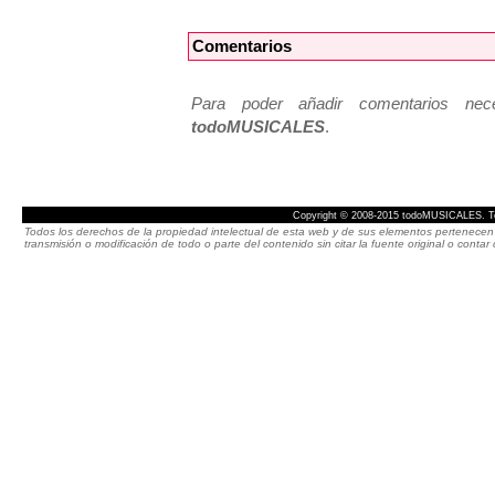
Comentarios
Para poder añadir comentarios neces
todoMUSICALES
.
Copyright © 2008-2015 todoMUSICALES. To
Todos los derechos de la propiedad intelectual de esta web y de sus elementos pertenecen 
transmisión o modificación de todo o parte del contenido sin citar la fuente original o cont