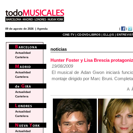
|
|
09 de agosto de 2026 |
Agenda
CINE-TV |
CD-DVD-LIBROS |
ELL@S |
ENTREVIST
noticias
Actualidad
Cartelera
Hunter Foster y Lisa Brescia protago
19/08/2009
El musical de Adan Gwon iniciará funci
Actualidad
Cartelera
montaje dirigido por Marc Bruni. Completa
Actualidad
Cartelera
Actualidad
Cartelera
Actualidad