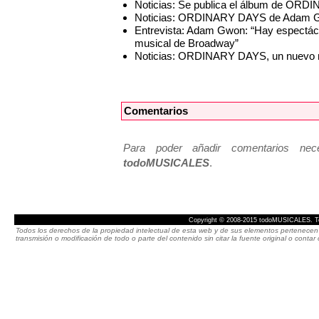
Noticias: Se publica el álbum de OR
Noticias: ORDINARY DAYS de Adam Gw
Entrevista: Adam Gwon: “Hay espectácu
musical de Broadway”
Noticias: ORDINARY DAYS, un nuevo m
Comentarios
Para poder añadir comentarios neces
todoMUSICALES
.
Copyright © 2008-2015 todoMUSICALES. To
Todos los derechos de la propiedad intelectual de esta web y de sus elementos pertenecen 
transmisión o modificación de todo o parte del contenido sin citar la fuente original o cont