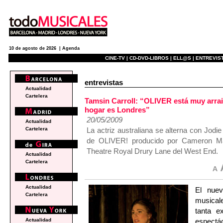
10 de agosto de 2026 |
Agenda
CINE-TV |
CD-DVD-LIBROS |
ELL@S |
ENTREVIST
entrevistas
Actualidad
Cartelera
Tamsin Carroll: “OLIVER está muy arraig
hogar es Londres”
20/05/2009
Actualidad
La actriz australiana se alterna con Jodi
Cartelera
de OLIVER! producido por Cameron Ma
Theatre Royal Drury Lane del West End.
Actualidad
Cartelera
Actualidad
El nue
Cartelera
musical
tanta e
espect
Actualidad