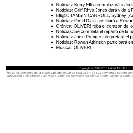
Noticias: Kerry Ellis reemplazará a J
Noticias: Griff Rhys Jones dará vida a
Ell@s: TAMSIN CARROLL, Sydney (Aus
Noticias: Omid Djalili sustituirá a Ro
Crónica: OLIVER! roba el corazón de lo
Noticias: Se completa el reparto de la
Noticias: Jodie Prenger interpretará e
Noticias: Rowan Atkinson participará 
Musical: OLIVER!
Copyright © 2008-2015 todoMUSICALES. To
Todos los derechos de la propiedad intelectual de esta web y de sus elementos pertenecen 
transmisión o modificación de todo o parte del contenido sin citar la fuente original o cont