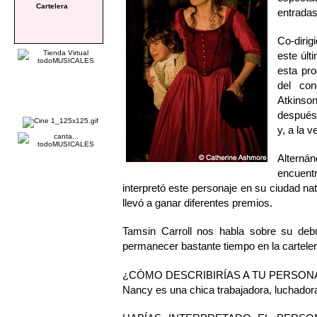
Cartelera
entradas
Co-diri
este últ
esta pro
del co
Atkinson
después 
y, a la v
Alterná
encuent
interpretó este personaje en su ciudad na
llevó a ganar diferentes premios.
Tamsin Carroll nos habla sobre su de
permanecer bastante tiempo en la carteler
¿CÓMO DESCRIBIRÍAS A TU PERSONA
Nancy es una chica trabajadora, luchadora