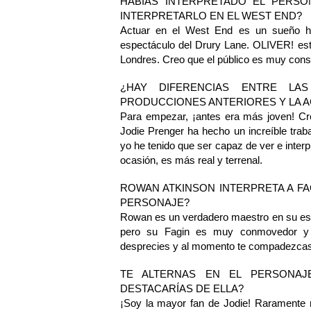
HABÍAS INTERPRETADO EL PERSO
INTERPRETARLO EN EL WEST END?
Actuar en el West End es un sueño he
espectáculo del Drury Lane. OLIVER! está
Londres. Creo que el público es muy consc
¿HAY DIFERENCIAS ENTRE LA
PRODUCCIONES ANTERIORES Y LA A
Para empezar, ¡antes era más joven! Cr
Jodie Prenger ha hecho un increíble tra
yo he tenido que ser capaz de ver e inter
ocasión, es más real y terrenal.
ROWAN ATKINSON INTERPRETA A FA
PERSONAJE?
Rowan es un verdadero maestro en su esti
pero su Fagin es muy conmovedor y c
desprecies y al momento te compadezcas 
TE ALTERNAS EN EL PERSONAJ
DESTACARÍAS DE ELLA?
¡Soy la mayor fan de Jodie! Raramente 