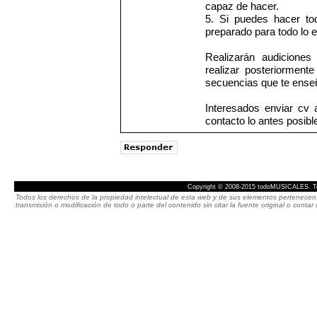
capaz de hacer.
5. Si puedes hacer to
preparado para todo lo 
Realizarán audiciones
realizar posteriormen
secuencias que te ense
Interesados enviar cv
contacto lo antes posibl
Copyright © 2008-2015 todoMUSICALES. To
Todos los derechos de la propiedad intelectual de esta web y de sus elementos pertenecen 
transmisión o modificación de todo o parte del contenido sin citar la fuente original o cont