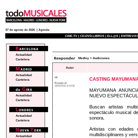
07 de agosto de 2026 |
Agenda
CINE-TV |
CD-DVD-LIBROS |
ELL@S |
ENTREVIST
medley
Actualidad
Medley
>
Audiciones
Cartelera
Autor
Actualidad
tM
CASTING MAYUMAN
Cartelera
Enviado el:
18/03/2016 11:43:58
MAYUMANA ANUNCI
NUEVO ESPECTÁCULO
Actualidad
Cartelera
Buscan artistas multi
espectáculo musical d
Actualidad
sonora.
Cartelera
Artistas con edades
multidisciplinares y vers
Actualidad