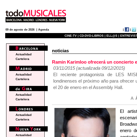
|
|
09 de agosto de 2026 |
Agenda
CINE-TV |
CD-DVD-LIBROS |
ELL@S |
ENTREVIST
noticias
Actualidad
Cartelera
Ramin Karimloo ofrecerá un concierto e
03/11/2015 (actualizada 09/12/2015)
El reciente protagonista de LES MI
Actualidad
Cartelera
londinenses el próximo año para ofrecer 
el 20 de enero en el Assembly Hall.
Actualidad
Cartelera
El arti
Actualidad
escenar
Cartelera
Broadway
enero d
Actualidad
agotadas