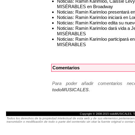
Noticias: Ramin Karimloo, Caissie Lev
MISÉRABLES en Broadway
Noticias: Ramin Karimloo presentará e
Noticias: Ramin Karimloo iniciará en L
Noticias: Ramin Karimloo edita su nue
Noticias: Ramin Karimloo dará vida a J
MISÉRABLES
Noticias: Ramin Karimloo participará en
MISÉRABLES
Comentarios
Para poder añadir comentarios neces
todoMUSICALES
.
Copyright © 2008-2015 todoMUSICALES. To
Todos los derechos de la propiedad intelectual de esta web y de sus elementos pertenecen 
transmisión o modificación de todo o parte del contenido sin citar la fuente original o cont