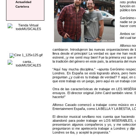
reto profe
Actualidad
función en
Cartelera
público lon
Gerónimo c
nadie se p
hacer comp
Ambos se h
del cual t
Alfonso no
cambiaron. Introdujeron las nuevas orquestaciones de l
lleva desde el principio! La verdad es que me han rec
estrené, ¡y me sentí muy bien! Fue la primera vez que me
la tradición del género en este país, la artesanía del 
“Aquí hay mucha disciplina.” –apunta Gerónimo respec
Londres. En España se está logrando ahora, pero hemo
preguntan ¿y cuál es tu trabajo de verdad? Y aquí, en 
que este trabajo es un juego, pero aquí es un trabajo c
Otra de las características de trabajar en LES MISÉR
ensayos. El director original John Caird también vien
hacerlo!”
Alfonso Casado comenzó a trabajar como músico en e
Entertainment España, como LA BELLA Y LA BESTIA,
El director musical sevillano nos cuenta que haciendo
abandonó para poder trabajar en LOS MISERABLES, deci
presentaron algunos compañeros y yo, y me selecciona
preguntaron si me apetecería trabajar a Londres y dije
Londres se iba, y acepté la propuesta.”