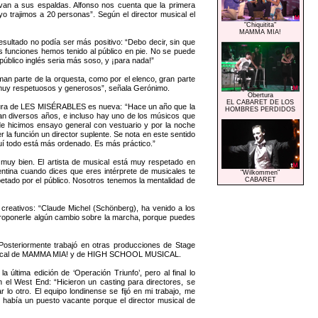
evan a sus espaldas. Alfonso nos cuenta que la primera
 trajimos a 20 personas”. Según el director musical el
"Chiquitita"
MAMMA MIA!
esultado no podía ser más positivo: “Debo decir, sin que
s funciones hemos tenido al público en pie. No se puede
blico inglés seria más soso, y ¡para nada!”
n parte de la orquesta, como por el elenco, gran parte
, muy respetuosos y generosos”, señala Gerónimo.
Obertura
EL CABARET DE LOS
titura de LES MISÉRABLES es nueva: “Hace un año que la
HOMBRES PERDIDOS
van diversos años, e incluso hay uno de los músicos que
de hicimos ensayo general con vestuario y por la noche
 la función un director suplente. Se nota en este sentido
quí todo está más ordenado. Es más práctico.”
muy bien. El artista de musical está muy respetado en
tina cuando dices que eres intérprete de musicales te
"Wilkommen"
etado por el público. Nosotros tenemos la mentalidad de
CABARET
reativos: “Claude Michel (Schönberg), ha venido a los
proponerle algún cambio sobre la marcha, porque puedes
steriormente trabajó en otras producciones de Stage
sical de MAMMA MIA! y de HIGH SCHOOL MUSICAL.
ltima edición de ‘Operación Triunfo’, pero al final lo
el West End: “Hicieron un casting para directores, se
 otro. El equipo londinense se fijó en mi trabajo, me
e había un puesto vacante porque el director musical de