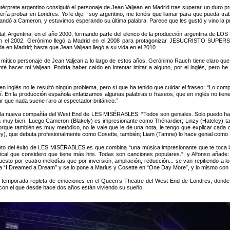
 intérprete argentino consiguió el personaje de Jean Valjean en Madrid tras superar un duro
ía probar en Londres. Yo le dije, “soy argentino, me tenéis que llamar para que pueda trab
o mandó a Cameron, y estuvimos esperando su última palabra. Parece que les gustó y vino la p
al, Argentina, en el año 2000, formando parte del elenco de la producción argentina de LO
s’ en el 2002. Gerónimo llegó a Madrid en el 2008 para protagonizar JESUCRISTO SUPERS
en Madrid; hasta que Jean Valjean llegó a su vida en el 2010.
 mítico personaje de Jean Valjean a lo largo de estos años, Gerónimo Rauch tiene claro q
té hacer mi Valjean. Podría haber caído en intentar imitar a alguno, por el inglés, pero he 
 en inglés no le resultó ningún problema, pero sí que ha tenido que cuidar el fraseo: “Lo comp
. En la producción española enfatizamos algunas palabras o fraseos, que en inglés no tie
r que nada suene raro al espectador británico.”
para la nueva compañía del West End de LES MISÉRABLES: “Todos son geniales. Solo puedo hab
ha muy bien. Luego Cameron (Blakely) es impresionante como Thénardier; Linzy (Hateley) ta
orque también es muy metódico, no le vale que le de una nota, le tengo que explicar cada c
), que debuta profesionalmente como Cosette, también; Liam (Tamne) lo hace genial como E
eto del éxito de LES MISÉRABLES es que combina “una música impresionante que te toca la
cal que considero que tiene más hits. Todas son canciones populares.”; y Alfonso añade: 
por cuatro melodías que por inversión, ampliación, reducción... se van repitiendo a lo la
a “I Dreamed a Dream” y se lo pone a Marius y Cosette en “One Day More”, y lo mismo con 
emporada repleta de emociones en el Queen’s Theatre del West End de Londres, donde c
con el que desde hace dos años están viviendo su sueño.