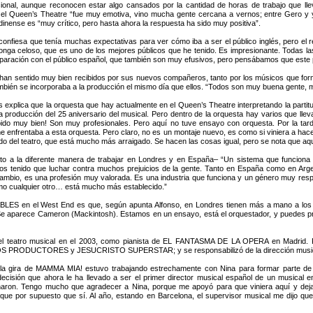
sional, aunque reconocen estar algo cansados por la cantidad de horas de trabajo que ll
 el Queen’s Theatre “fue muy emotiva, vino mucha gente cercana a vernos; entre Gero y yo
dinense es “muy crítico, pero hasta ahora la respuesta ha sido muy positiva”.
onfiesa que tenía muchas expectativas para ver cómo iba a ser el público inglés, pero el r
onga celoso, que es uno de los mejores públicos que he tenido. Es impresionante. Todas la
aración con el público español, que también son muy efusivos, pero pensábamos que este pú
an sentido muy bien recibidos por sus nuevos compañeros, tanto por los músicos que forma
ambién se incorporaba a la producción el mismo día que ellos. “Todos son muy buena gente
s explica que la orquesta que hay actualmente en el Queen’s Theatre interpretando la par
a producción del 25 aniversario del musical. Pero dentro de la orquesta hay varios que lle
ibido muy bien! Son muy profesionales. Pero aquí no tuve ensayo con orquesta. Por la tar
 enfrentaba a esta orquesta. Pero claro, no es un montaje nuevo, es como si viniera a hacer
mundo del teatro, que está mucho más arraigado. Se hacen las cosas igual, pero se nota que a
to a la diferente manera de trabajar en Londres y en España– “Un sistema que funciona 
s tenido que luchar contra muchos prejuicios de la gente. Tanto en España como en Argen
cambio, es una profesión muy valorada. Es una industria que funciona y un género muy resp
omo cualquier otro… está mucho más establecido.”
ABLES en el West End es que, según apunta Alfonso, en Londres tienen más a mano a los c
e. Se aparece Cameron (Mackintosh). Estamos en un ensayo, está el orquestador, y puedes 
l teatro musical en el 2003, como pianista de EL FANTASMA DE LA OPERA en Madrid. Po
 LOS PRODUCTORES y JESUCRISTO SUPERSTAR; y se responsabilizó de la dirección mu
 la gira de MAMMA MIA! estuvo trabajando estrechamente con Nina para formar parte de la ú
sión que ahora le ha llevado a ser el primer director musical español de un musical en 
ron. Tengo mucho que agradecer a Nina, porque me apoyó para que viniera aquí y dejar lo
 que por supuesto que sí. Al año, estando en Barcelona, el supervisor musical me dijo qu