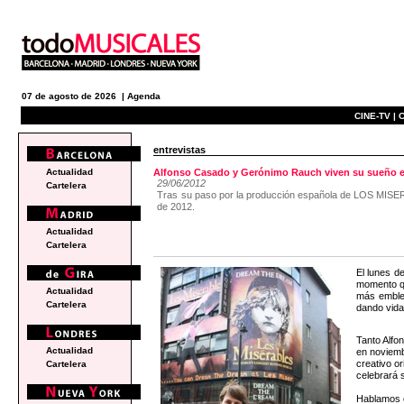
07 de agosto de 2026 |
Agenda
CINE-TV |
C
entrevistas
Actualidad
Alfonso Casado y Gerónimo Rauch viven su sueño
29/06/2012
Cartelera
Tras su paso por la producción española de LOS MISERABL
de 2012.
Actualidad
Cartelera
El lunes d
momento qu
Actualidad
más emble
Cartelera
dando vida
Tanto Alfo
Actualidad
en noviemb
creativo o
Cartelera
celebrará s
Hablamos c