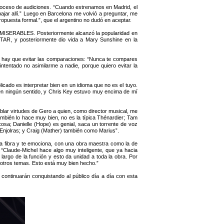
 proceso de audiciones. “Cuando estrenamos en Madrid, el
ajar allí.” Luego en Barcelona me volvió a preguntar, me
ropuesta formal.”, que el argentino no dudó en aceptar.
S MISERABLES. Posteriormente alcanzó la popularidad en
TAR, y posteriormente dio vida a Mary Sunshine en la
ue hay que evitar las comparaciones: “Nunca te compares
intentado no asimilarme a nadie, porque quiero evitar la
licado es interpretar bien en un idioma que no es el tuyo.
nen ningún sentido, y Chris Key estuvo muy encima de mí
lar virtudes de Gero a quien, como director musical, me
mbién lo hace muy bien, no es la típica Thénardier; Tam
osa; Danielle (Hope) es genial, saca un torrente de voz
njolras; y Craig (Mather) también como Marius”.
 fibra y te emociona, con una obra maestra como la de
“Claude-Michel hace algo muy inteligente, que ya hacia
rgo de la función y esto da unidad a toda la obra. Por
otros temas. Esto está muy bien hecho.”
ontinuarán conquistando al público día a día con esta