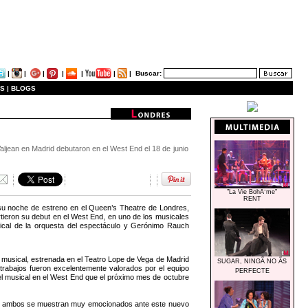
|
|
|
|
|
|
|
Buscar:
S |
BLOGS
aljean en Madrid debutaron en el West End el 18 de junio
"La Vie BohÃ¨me"
RENT
 su noche de estreno en el Queen’s Theatre de Londres,
ieron su debut en el West End, en uno de los musicales
cal de la orquesta del espectáculo y Gerónimo Rauch
musical, estrenada en el Teatro Lope de Vega de Madrid
SUGAR, NINGÃ NO ÃS
trabajos fueron excelentemente valorados por el equipo
PERFECTE
el musical en el West End que el próximo mes de octubre
 y ambos se muestran muy emocionados ante este nuevo