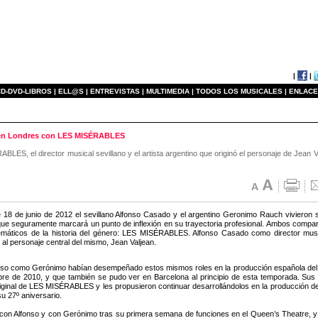
|
|
D-DVD-LIBROS |
ELL@S |
ENTREVISTAS |
MULTIMEDIA |
TODOS LOS MUSICALES |
ENLACE
 en Londres con LES MISÉRABLES
ES, el director musical sevillano y el artista argentino que originó el personaje de Jean V
e 18 de junio de 2012 el sevillano Alfonso Casado y el argentino Geronimo Rauch vivieron
e seguramente marcará un punto de inflexión en su trayectoria profesional. Ambos compart
máticos de la historia del género: LES MISÉRABLES. Alfonso Casado como director musi
 al personaje central del mismo, Jean Valjean.
nso como Gerónimo habían desempeñado estos mismos roles en la producción española del 
re de 2010, y que también se pudo ver en Barcelona al principio de esta temporada. Sus 
riginal de LES MISÉRABLES y les propusieron continuar desarrollándolos en la producción d
u 27º aniversario.
on Alfonso y con Gerónimo tras su primera semana de funciones en el Queen’s Theatre,