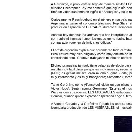
A Gerónimo, la propuesta le llegó de manera similar. El
director Christopher Key me comentó que algún día deber
filmó un video cantando en inglés el “Soliloquio” y se l
Curiosamente Rauch debutó en el género en su país nat
Argentina al ganar el concurso televisivo ‘Pop Star
producción española de CHICAGO, durante su temporada 
Aunque hay decenas de artistas que han interpretado al
con nadie ni intentes hacer las cosas como nadie. Inten
comparación que, en definitiva, es odiosa.”
El artista argentino explica que aprenderse todo el texto
Pero estuve muy bien dirigido y están muy encima de mí
controlando esto. Y estuve trabajando mucho en controla
El director musical tan sólo tiene palabras de elogio 
resulta muy fácil dirigir porque es muy musical, escuc
(Mutu) es genial, me recuerda mucho a Ignasi (Vidal) p
muy interesante y es muy trabajadora; Samantha (Dorsey
Tanto Gerónimo como Alfonso coinciden en que el secr
Victor Hugo”. Según apunta Gerónimo, “Este es el musi
Wagner con sus óperas. LES MISÉRABLES está compuesto 
ejemplo, cuando quiere expresar esperanza coge el tem
A Alfonso Casado y a Gerónimo Rauch les espera una t
legendaria producción de LES MISÉRABLES, el musical 