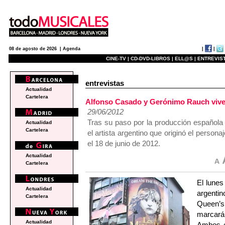
|
|
08 de agosto de 2026 |
Agenda
CINE-TV |
CD-DVD-LIBROS |
ELL@S |
ENTREVIST
entrevistas
Actualidad
Cartelera
Alfonso Casado y Gerónimo Rauch vi
29/06/2012
Tras su paso por la producción española
Actualidad
Cartelera
el artista argentino que originó el perso
el 18 de junio de 2012.
Actualidad
Cartelera
El lunes
Actualidad
argenti
Cartelera
Queen’
marcará 
Actualidad
Ambos c