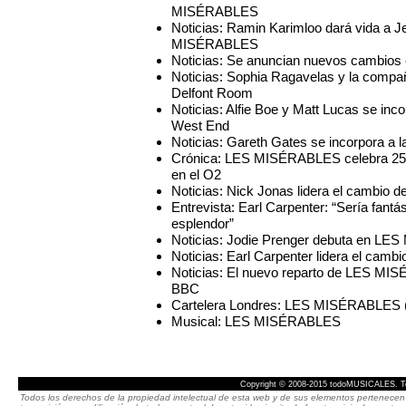
MISÉRABLES
Noticias: Ramin Karimloo dará vida a J
MISÉRABLES
Noticias: Se anuncian nuevos cambio
Noticias: Sophia Ragavelas y la comp
Delfont Room
Noticias: Alfie Boe y Matt Lucas se i
West End
Noticias: Gareth Gates se incorpora 
Crónica: LES MISÉRABLES celebra 25 añ
en el O2
Noticias: Nick Jonas lidera el cambi
Entrevista: Earl Carpenter: “Sería fan
esplendor”
Noticias: Jodie Prenger debuta en LE
Noticias: Earl Carpenter lidera el ca
Noticias: El nuevo reparto de LES MIS
BBC
Cartelera Londres: LES MISÉRABLES (
Musical: LES MISÉRABLES
Copyright © 2008-2015 todoMUSICALES. To
Todos los derechos de la propiedad intelectual de esta web y de sus elementos pertenecen 