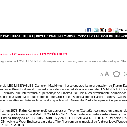
|
|
|
|
|
D-DVD-LIBROS |
ELL@S |
ENTREVISTAS |
MULTIMEDIA |
TODOS LOS MUSICALES |
ENLACE
bración del 25 aniversario de LES MISÉRABLES
otagonista de LOVE NEVER DIES interpretará a Enjolras, junto a un elenco integrado por Alf
tor de LES MISÉRABLES Cameron Mackintosh ha anunciado la incorporación de Ramin Kar
eatre del West End, en el concierto de celebración del 25 aniversario de LES MISÉRABLES 
. Karimloo, que interpretará el personaje de Enjolras, se une a los previamente anunciad
s como Javert, Matt Lucas como Thénardier, Lea Salonga como Fantine, Jenny Gallo
ace unos días también se hizo público que la actriz Samantha Barks interpretará el personaj
Iran en 1978, Ralim Karimloo inició su carrera en Toronto (Canadá), cantando en bandas de
 en la gira británica de PIRATES OF PENZANCE. Más tarde interpretó a Artie Green y fu
t End ha trabajado en LES MISÉRABLES y en THE PHANTOM OF THE OPERA como Raoul. Tr
N, volvió al West End para dar vida a The Phantom en el musical de Andrew Lloyd Webber, 
OVE NEVER DIES.