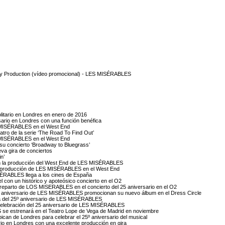
y Production (vídeo promocional) - LES MISÉRABLES
olitario en Londres en enero de 2016
ario en Londres con una función benéfica
S MISÉRABLES en el West End
atro de la serie ‘The Road To Find Out’
S MISÉRABLES en el West End
su concierto ‘Broadway to Bluegrass’
eva gira de conciertos
n’
 en la producción del West End de LES MISÉRABLES
 la producción de LES MISÉRABLES en el West End
ISÉRABLES llega a los cines de España
con un histórico y apoteósico concierto en el O2
 reparto de LOS MISERABLES en el concierto del 25 aniversario en el O2
 25 aniversario de LES MISÉRABLES promocionan su nuevo álbum en el Dress Circle
ira del 25º aniversario de LES MISÉRABLES
 celebración del 25 aniversario de LES MISÉRABLES
se estrenará en el Teatro Lope de Vega de Madrid en noviembre
ican de Londres para celebrar el 25º aniversario del musical
o en Londres con una excelente producción en gira