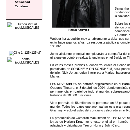
Actualidad
Cartelera
Samantha Ba
producción
la Navidad
Sobre las 
elenco pri
como final
y Camilla 
Webber ha accedido muy amablemente a dejar que su es
éxito hace algunos años. La respuesta pública al concie
13.30h".
Junto al elenco principal, completarán la compañía del
gira que en octubre realizará funciones en el Barbican 
En estos meses previos al concierto, el actual elenc
participaba en SONDHEIM ON SONDHEIM, para ponerse en la
de julio. Nick Jonas, quien interpreta a Marius, ha prorr
Marius.
LES MISÉRABLES se estrenó originalmente en el Barbica
Queen’s Theatre, el 3 de abril de 2004, donde continúa
permanencia en cartel de todo el mundo, sobrepasando
histórica de 10.000 funciones.
Visto por más de 56 millones de personas en 42 países e
mundo. Todos los datos que acompañan este gran espectá
Grammy, y sólo el video del concierto celebrado en el Ro
La producción de Cameron Mackintosh de LES MISÉRABLES
letras de Herbert Kretzmer y texto original en francé
adaptada y dirigida por Trevor Nunn y John Card.