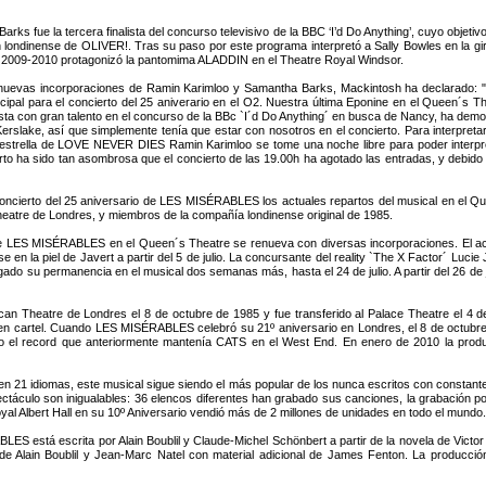
rks fue la tercera finalista del concurso televisivo de la BBC ‘I’d Do Anything’, cuyo objetiv
 londinense de OLIVER!. Tras su paso por este programa interpretó a Sally Bowles en la gi
 2009-2010 protagonizó la pantomima ALADDIN en el Theatre Royal Windsor.
nuevas incorporaciones de Ramin Karimloo y Samantha Barks, Mackintosh ha declarado: 
ncipal para el concierto del 25 aniverario en el O2. Nuestra última Eponine en el Queen´s 
ista con gran talento en el concurso de la BBc `I´d Do Anything´ en busca de Nancy, ha demos
Kerslake, así que simplemente tenía que estar con nosotros en el concierto. Para interpret
trella de LOVE NEVER DIES Ramin Karimloo se tome una noche libre para poder interpret
rto ha sido tan asombrosa que el concierto de las 19.00h ha agotado las entradas, y debid
 concierto del 25 aniversario de LES MISÉRABLES los actuales repartos del musical en el 
Theatre de Londres, y miembros de la compañía londinense original de 1985.
o de LES MISÉRABLES en el Queen´s Theatre se renueva con diversas incorporaciones. El 
 piel de Javert a partir del 5 de julio. La concursante del reality `The X Factor´ Lucie Jo
ogado su permanencia en el musical dos semanas más, hasta el 24 de julio. A partir del 26 de j
n Theatre de Londres el 8 de octubre de 1985 y fue transferido al Palace Theatre el 4 de
 en cartel. Cuando LES MISÉRABLES celebró su 21º aniversario en Londres, el 8 de octubre
 el record que anteriormente mantenía CATS en el West End. En enero de 2010 la producc
n 21 idiomas, este musical sigue siendo el más popular de los nunca escritos con constant
culo son inigualables: 36 elencos diferentes han grabado sus canciones, la grabación por
yal Albert Hall en su 10º Aniversario vendió más de 2 millones de unidades en todo el mundo
 está escrita por Alain Boublil y Claude-Michel Schönbert a partir de la novela de Vict
s de Alain Boublil y Jean-Marc Natel con material adicional de James Fenton. La produc