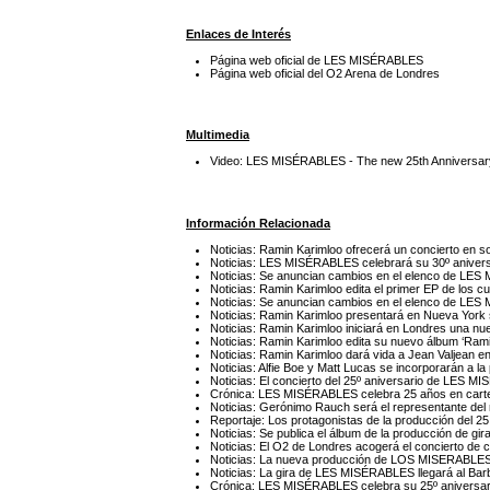
Enlaces de Interés
Página web oficial de LES MISÉRABLES
Página web oficial del O2 Arena de Londres
Multimedia
Video: LES MISÉRABLES - The new 25th Anniversar
Información Relacionada
Noticias: Ramin Karimloo ofrecerá un concierto en s
Noticias: LES MISÉRABLES celebrará su 30º anivers
Noticias: Se anuncian cambios en el elenco de LE
Noticias: Ramin Karimloo edita el primer EP de los cu
Noticias: Se anuncian cambios en el elenco de LE
Noticias: Ramin Karimloo presentará en Nueva York 
Noticias: Ramin Karimloo iniciará en Londres una nu
Noticias: Ramin Karimloo edita su nuevo álbum ‘Rami
Noticias: Ramin Karimloo dará vida a Jean Valjean
Noticias: Alfie Boe y Matt Lucas se incorporarán a
Noticias: El concierto del 25º aniversario de LES M
Crónica: LES MISÉRABLES celebra 25 años en cartel 
Noticias: Gerónimo Rauch será el representante del
Reportaje: Los protagonistas de la producción del
Noticias: Se publica el álbum de la producción de g
Noticias: El O2 de Londres acogerá el concierto de
Noticias: La nueva producción de LOS MISERABLES 
Noticias: La gira de LES MISÉRABLES llegará al Barb
Crónica: LES MISÉRABLES celebra su 25º aniversari