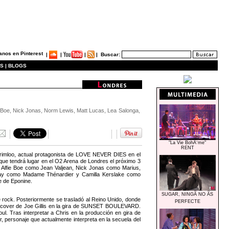
|
|
|
|
Buscar:
S |
BLOGS
ie Boe, Nick Jonas, Norm Lewis, Matt Lucas, Lea Salonga,
"La Vie BohÃ¨me"
RENT
imloo, actual protagonista de LOVE NEVER DIES en el
que tendrá lugar en el O2 Arena de Londres el próximo 3
os Alfie Boe como Jean Valjean, Nick Jonas como Marius,
way como Madame Thénardier y Camilla Kerslake como
e de Eponine.
SUGAR, NINGÃ NO ÃS
 rock. Posteriormente se trasladó al Reino Unido, donde
PERFECTE
e cover de Joe Gillis en la gira de SUNSET BOULEVARD.
as interpretar a Chris en la producción en gira de
personaje que actualmente interpreta en la secuela del