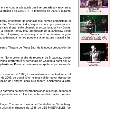
o era encontrar a la actriz que interpretaría a Nancy en la
"Chiquitita"
ra británica de CABARET a principios de 2009, y durante
MAMMA MIA!
"Estoy encantado de anunciar que hemos completado el
Theatre, Samantha Barks, a quien conocí por primera vez
trado el gran éxito obtenido al actuar junto a Nick Jonas
ar a Enjolras, estoy muy agradecido de que Andrew Lloyd
ar a Enjolras, un personaje con el que obtuvo un gran
Obertura
EL CABARET DE LOS
o a la demanda hemos puesto a la venta una matinal a las
HOMBRES PERDIDOS
Queen´s Theatre del West End, de la nueva producción de
actor Norm Lewis acaba de regresar de Broadway, donde
nes interpretará el personaje de Cosette a partir del 12
"Wilkommen"
ulio Alistair Brammer volverá a interpetar el personaje de
CABARET
 diciembre de 1985, trasladándose a su actual sede, el
 de 2006, se convirtió en el musical de mayor tiempo de
ión de Londres logró otro record, celebrando la cifra
es estrenos de nuevas producciones a lo largo de todo el
 parte del elenco londinense ha recibido varios premios
.
or Hugo. Cuenta con música de Claude-Michel Schönberg,
ción original londinense de 1985 de LES MISÉRABLES fue