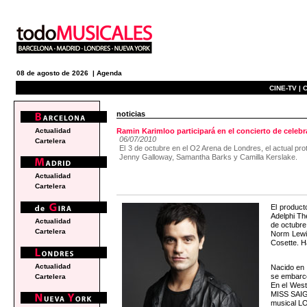
08 de agosto de 2026 |
Agenda
CINE-TV |
C
noticias
Actualidad
Ramin Karimloo participará en el concierto de cele
06/07/2010
Cartelera
El 3 de octubre en el O2 Arena de Londres, el actual pr
Jenny Galloway, Samantha Barks y Camilla Kerslake.
Actualidad
Cartelera
El produc
Adelphi Th
Actualidad
de octubre
Cartelera
Norm Lewi
Cosette. H
Actualidad
Nacido en 
se embarcó
Cartelera
En el Wes
MISS SAIGO
musical L